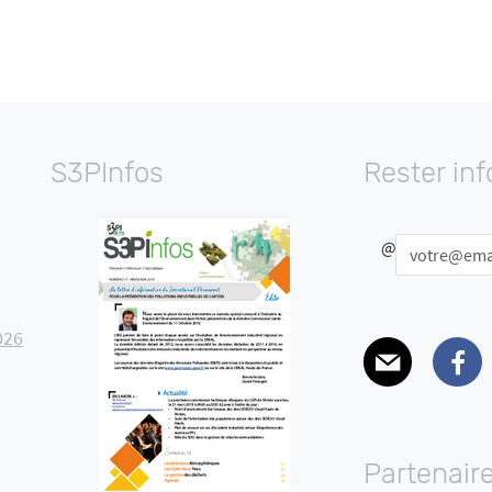
S3PInfos
Rester in
@
026
E-mail
Facebo
Partenair