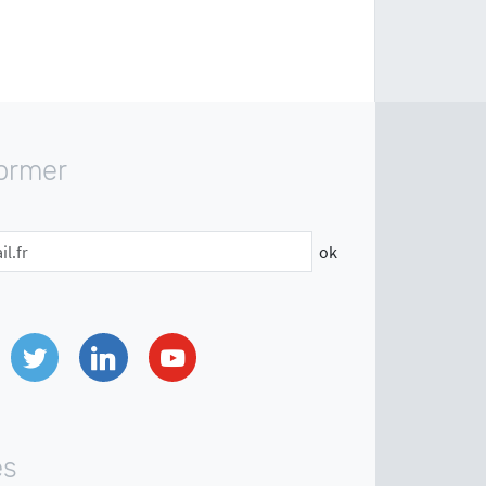
former
ok
Twitter
Linkedin
Youtube
es