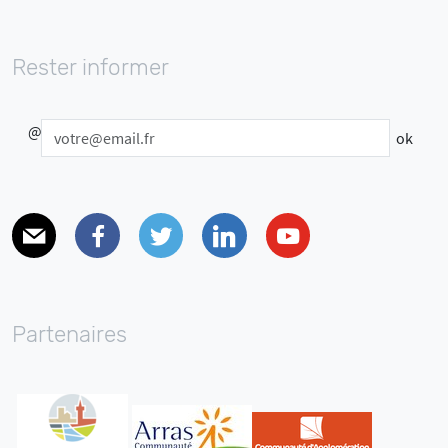
Rester informer
@
E-mail
Facebook
Twitter
Linkedin
Youtube
Partenaires