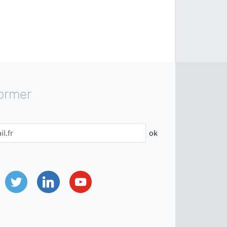
former
ok
Twitter
Linkedin
Youtube