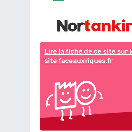
Lire la fiche de ce site sur 
site faceauxriques.fr