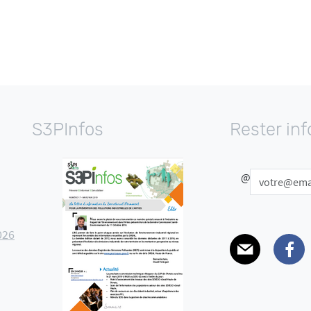
S3PInfos
Rester in
@
026
E-mail
Facebo