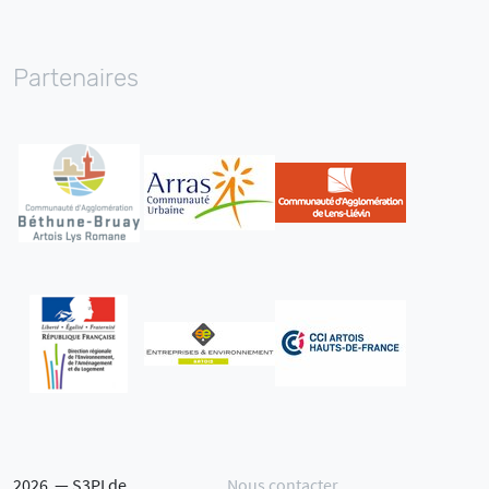
E-mail
Facebook
Twitter
Linkedin
Youtube
Partenaires
2026 — S3PI de
Nous contacter