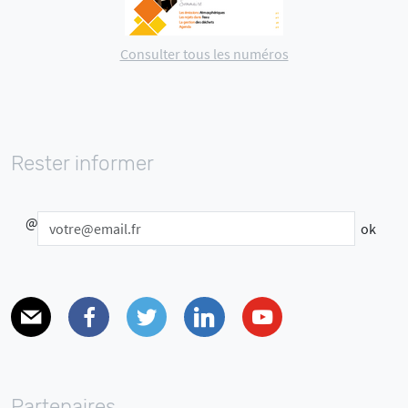
Consulter tous les numéros
Rester informer
@
E-mail
Facebook
Twitter
Linkedin
Youtube
Partenaires