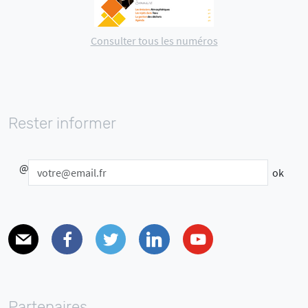
Consulter tous les numéros
Rester informer
@
E-mail
Facebook
Twitter
Linkedin
Youtube
Partenaires