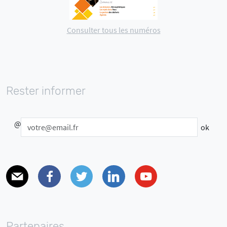
Consulter tous les numéros
Rester informer
@
E-mail
Facebook
Twitter
Linkedin
Youtube
Partenaires