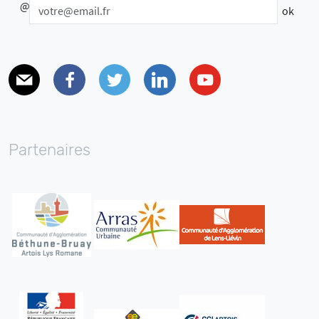
@
E-mail
Facebook
Twitter
Linkedin
Youtube
Partenaires