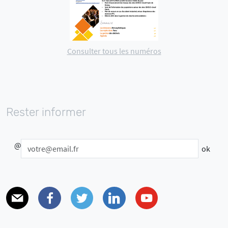
Consulter tous les numéros
Rester informer
@
E-mail
Facebook
Twitter
Linkedin
Youtube