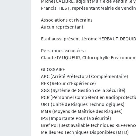
Michel CALIBRE, adjoint Mairie de Vendin le V
Francis HIEST, représentant Mairie de Vendin 
Associations et riverains
Aucun représentant
Etait aussi présent Jérôme HERBAUT-DEQUIDT 
Personnes excusées :
Claude FAUQUEUR, Chlorophylle Environne
GLOSSAIRE
APC (Arrêté Préfectoral Complémentaire)
REX (Retour d’Expérience)
SGS (Système de Gestion de la Sécurité)
PCR (Personnel Compétent en Radioprotecti
URT (Unité de Risques Technologiques)
MMR (Moyens de Maîtrise des Risques)
IPS (Importante Pour la Sécurité)
Bref Pol (Best available techniques REFeren
Meilleures Techniques Disponibles (MTD)