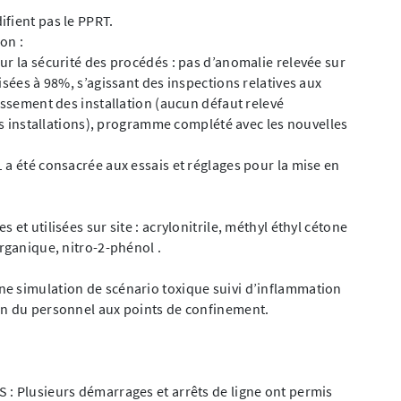
fient pas le PPRT.
on :
ur la sécurité des procédés : pas d’anomalie relevée sur
isées à 98%, s’agissant des inspections relatives aux
issement des installation (aucun défaut relevé
des installations), programme complété avec les nouvelles
 a été consacrée aux essais et réglages pour la mise en
et utilisées sur site : acrylonitrile, méthyl éthyl cétone
rganique, nitro-2-phénol .
ne simulation de scénario toxique suivi d’inflammation
on du personnel aux points de confinement.
 : Plusieurs démarrages et arrêts de ligne ont permis