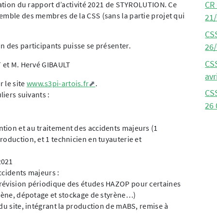
ntation du rapport d’activité 2021 de STYROLUTION. Ce
CR
emble des membres de la CSS (sans la partie projet qui
21
CS
n des participants puisse se présenter.
26
CS
T et M. Hervé GIBAULT
avr
 le site
www.s3pi-artois.fr
.
CS
liers suivants :
26 
tion et au traitement des accidents majeurs (1
oduction, et 1 technicien en tuyauterie et
2021
ccidents majeurs :
 révision périodique des études HAZOP pour certaines
yrène, dépotage et stockage de styrène…)
du site, intégrant la production de mABS, remise à