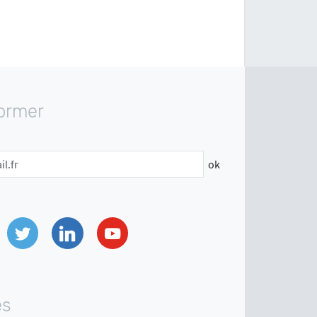
former
ok
Twitter
Linkedin
Youtube
es