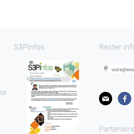
S3PInfos
Rester in
@
026
E-mail
Facebo
Partenair