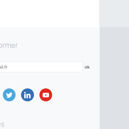
former
ok
Twitter
Linkedin
Youtube
es