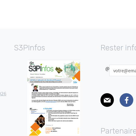
S3PInfos
Rester in
@
026
E-mail
Facebo
Partenair