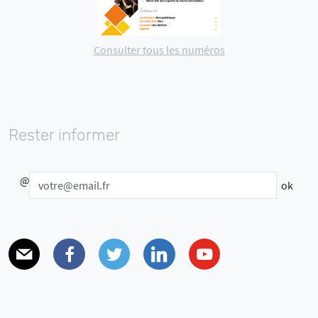
Consulter tous les numéros
Rester informer
@
E-mail
Facebook
Twitter
Linkedin
Youtube