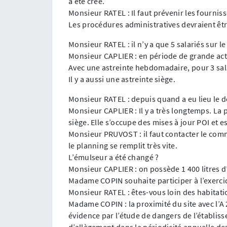
a été créé.
Monsieur RATEL : Il faut prévenir les fournisse
Les procédures administratives devraient êtr
Monsieur RATEL : il n’y a que 5 salariés sur le 
Monsieur CAPLIER : en période de grande activ
Avec une astreinte hebdomadaire, pour 3 sal
Il y a aussi une astreinte siège.
Monsieur RATEL : depuis quand a eu lieu le de
Monsieur CAPLIER : Il y a très longtemps. L
siège. Elle s’occupe des mises à jour POI et e
Monsieur PRUVOST : il faut contacter le co
le planning se remplit très vite.
L’émulseur a été changé ?
Monsieur CAPLIER : on possède 1 400 litres 
Madame COPIN souhaite participer à l’exercic
Monsieur RATEL : êtes-vous loin des habitati
Madame COPIN : la proximité du site avec l’A 
évidence par l’étude de dangers de l’établiss
d’allègement dans la périodicité annuelle des