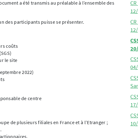
document a été transmis au préalable à l’ensemble des
CR
12
CR
un des participants puisse se présenter.
12
CS
urs coûts
20
 (SGS)
CS
 le site
04
septembre 2022)
CS
ts
San
CS
sponsable de centre
17
CS
oupe de plusieurs filiales en France et à l’Etranger ;
10
.
actionnaires.