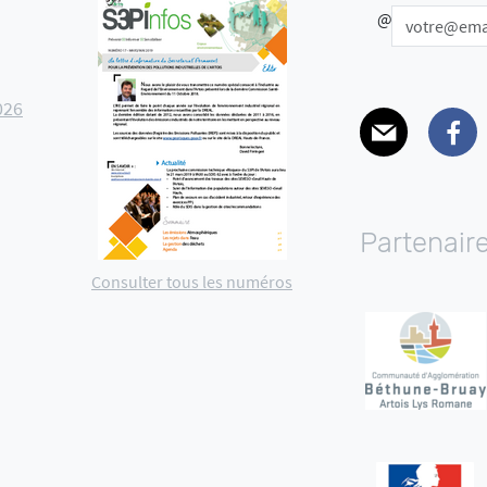
@
026
E-mail
Facebo
Partenair
Consulter tous les numéros