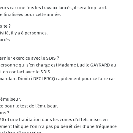
urs car une fois les travaux lancés, il sera trop tard.
e finalisées pour cette année.
site ?
ité, il y a 8 personnes.
ariés.
rnier exercice avec le SDIS ?
a personne qui s’en charge est Madame Lucile GAYRARD au
st en contact avec le SDIS.
mmandant Dimitri DECLERCQ rapidement pour ce faire car
d’émulseur.
e pour le test de l’émulseur.
ons ?
26 et une habitation dans les zones d’effets mises en
ement fait que l’on n’a pas pu bénéficier d’une fréquence
 visites d’inspection.