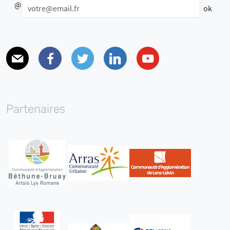
@
E-mail
Facebook
Twitter
Linkedin
Youtube
Partenaires