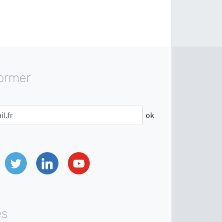
former
ok
Twitter
Linkedin
Youtube
es