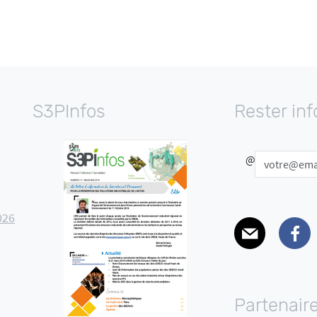
S3PInfos
Rester in
@
026
E-mail
Facebo
Partenair