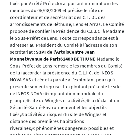
fixés par Arrêté Préfectoral portant nomination des
membres du 05/08/2009 et précise le rôle de
coordinateur et de secrétariat des C.L.I.C. des
arrondissements de Béthune, Lens et Arras. Le Comité
propose de confier la Présidence du C.L.I.C. à Madame
le Sous-Préfet de Lens. Toute correspondance est à
adresser au Président du Comité à l’adresse de son
secrétariat :
S3PI de l’Artois
Centre Jean
Monnet
Avenue de Paris
62400 BETHUNE
Madame le
Sous-Préfet de Lens remercie les membres du Comité
de lui accorder la présidence du C.L.I.C. de INEOS
NOVA SAS et cède la parole à l’exploitant pour qu’il
présente son entreprise. L’exploitant présente le site
de INEOS NOVA :
implantation mondiale du
®
groupe,
site de Wingles et activités,
la déclaration
®
®
Sécurité-Santé-Environnement et les objectifs
fixés,
activités à risques du site de Wingles et
®
distance des premières habitations
riveraines,
phénomènes dangereux possibles et
®