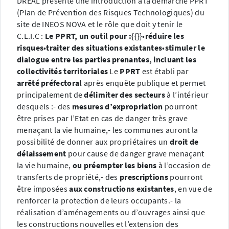
DREAL présente une introduction à la démarche PPRT
(Plan de Prévention des Risques Technologiques) du
site de INEOS NOVA et le rôle que doit y tenir le
C.L.I.C :
Le PPRT, un outil pour :
{{}}
•
réduire les
risques
•
traiter des situations existantes
•
stimuler le
dialogue entre les parties prenantes, incluant les
collectivités territoriales
Le
PPRT
est établi par
arrêté préfectoral
après enquête publique et permet
principalement de
délimiter des secteurs
à l’intérieur
desquels :
- des
mesures d’expropriation
pourront
être prises par l’Etat en cas de danger très grave
menaçant la vie humaine,
- les communes auront la
possibilité de donner aux propriétaires un
droit de
délaissement
pour cause de danger grave menaçant
la vie humaine,
ou préempter les biens
à l’occasion de
transferts de propriété,
- des
prescriptions
pourront
être imposées
aux constructions existantes
, en vue de
renforcer la protection de leurs occupants.
- la
réalisation d’aménagements ou d’ouvrages ainsi que
les constructions nouvelles et l’extension des