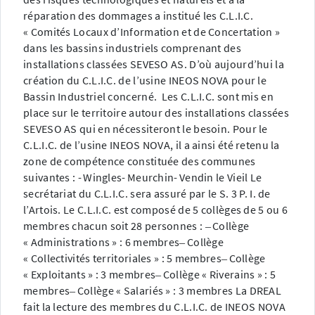
réparation des dommages a institué les C.L.I.C.
« Comités Locaux d’Information et de Concertation »
dans les bassins industriels comprenant des
installations classées SEVESO AS.
D’où aujourd’hui la
création du C.L.I.C. de l’usine INEOS NOVA pour le
Bassin Industriel concerné.
Les C.L.I.C. sont mis en
place sur le territoire autour des installations classées
SEVESO AS qui en nécessiteront le besoin.
Pour le
C.L.I.C. de l’usine INEOS NOVA, il a ainsi été retenu la
zone de compétence constituée des communes
suivantes :
-
Wingles-
Meurchin-
Vendin le Vieil
Le
secrétariat du C.L.I.C. sera assuré par le S. 3 P. I. de
l’Artois. Le C.L.I.C. est composé de 5 collèges de 5 ou 6
membres chacun soit 28 personnes :
Collège
–
« Administrations » : 6 membres
Collège
–
« Collectivités territoriales » : 5 membres
Collège
–
« Exploitants » : 3 membres
Collège « Riverains » : 5
–
membres
Collège « Salariés » : 3 membres La DREAL
–
fait la lecture des membres du C.L.I.C. de INEOS NOVA