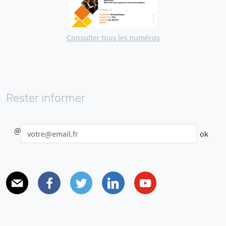
Consulter tous les numéros
Rester informer
@
E-mail
Facebook
Twitter
Linkedin
Youtube