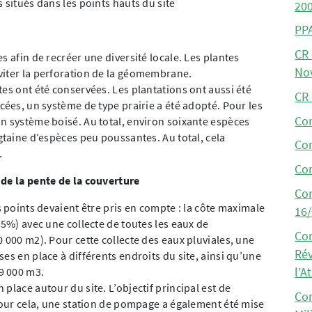
s situés dans les points hauts du site
200
PPA
CR 
s afin de recréer une diversité locale. Les plantes
No
viter la perforation de la géomembrane.
es ont été conservées. Les plantations ont aussi été
CR
cées, un système de type prairie a été adopté. Pour les
Co
n système boisé. Au total, environ soixante espèces
gtaine d’espèces peu poussantes. Au total, cela
Co
.
Co
 de la pente de la couverture
Co
s points devaient être pris en compte : la côte maximale
16
(5%) avec une collecte de toutes les eaux de
Co
 000 m2). Pour cette collecte des eaux pluviales, une
Rév
es en place à différents endroits du site, ainsi qu’une
l’A
 9 000 m3.
place autour du site. L’objectif principal est de
Co
 Pour cela, une station de pompage a également été mise