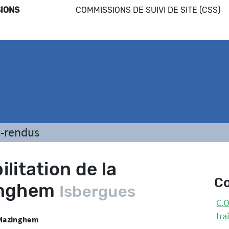
IONS
COMMISSIONS DE SUIVI DE SITE (CSS)
-rendus
ilitation de la
C
inghem
Isbergues
C.O
tra
e Mazinghem