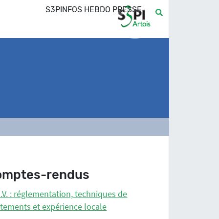
S3PINFOS HEBDO PRESSE
omptes-rendus
.V. : réglementation, techniques de
itements et expérience locale