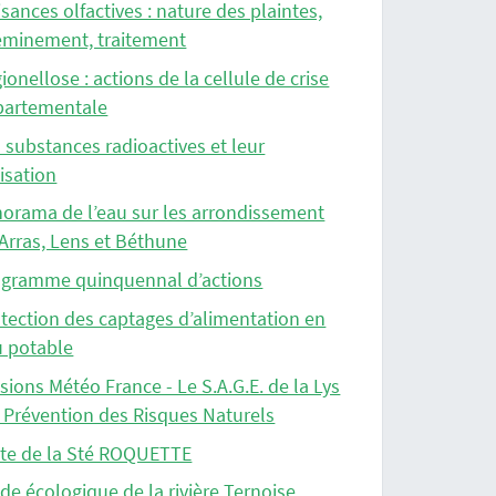
sances olfactives : nature des plaintes,
eminement, traitement
ionellose : actions de la cellule de crise
partementale
 substances radioactives et leur
lisation
orama de l’eau sur les arrondissement
Arras, Lens et Béthune
ogramme quinquennal d’actions
tection des captages d’alimentation en
u potable
sions Météo France - Le S.A.G.E. de la Lys
a Prévention des Risques Naturels
ite de la Sté ROQUETTE
de écologique de la rivière Ternoise