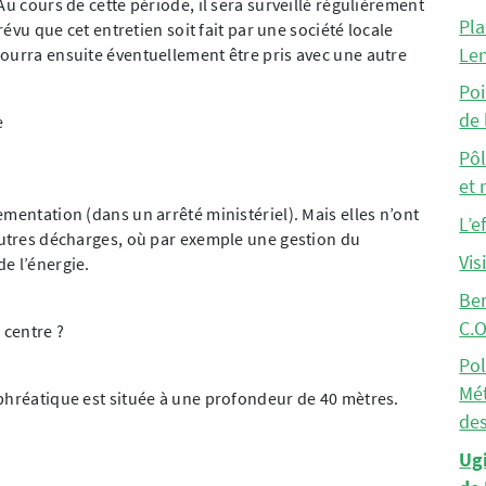
Au cours de cette période, il sera surveillé régulièrement
Pla
révu que cet entretien soit fait par une société locale
Le
ourra ensuite éventuellement être pris avec une autre
Poi
de 
e
Pôl
et 
mentation (dans un arrêté ministériel). Mais elles n’ont
L’e
autres décharges, où par exemple une gestion du
Vis
e l’énergie.
Be
C.O
 centre ?
Pol
Mét
phréatique est située à une profondeur de 40 mètres.
des
Ugi