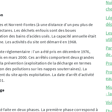
Nui
ch
on
Lég
dé
es et Norrent-Fontes (à une distance d’un peu plus de
hectares. Les déchets enfouis sont des boues
Les
tion des bains d’acides usés. La capacité annuelle était
uti
e. Les activités du site ont démarré en 1968.
Pan
te réglementaire : l’un a été pris en décembre 1976,
de 
é pris en mars 2000. Ces arrêtés comportent deux grandes
 à la prévention (exploitation de la décharge en termes
Pr
ion des pollutions sur les nappes souterraines). La
Pro
 du site après exploitation. La date d’arrêt d’activité
ea
01.
Mis
rge
- l
Vis
été faite en deux phases. La première phase correspond à
Etu