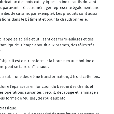
abrication des pots catalytiques en inox, car ils doivent
’auparavant. L’électroménager représente également une
siles de cuisine, par exemple). Les produits sont aussi
rations dans le bâtiment et pour la chaudronnerie.
, appelée aciérie et utilisant des ferro-alliages et des
at liquide. L’étape aboutit aux brames, des tôles très
s.
’objectif est de transformer la brame en une bobine de
ne peut se faire qu’à chaud.
ou subir une deuxième transformation, à froid cette fois.
duire l’épaisseur en fonction du besoin des clients et
les opérations suivantes : recuit, décapage et laminage à
ous forme de feuilles, de rouleaux etc
classique.
rgues : la LC2I. Il a nécessité de gros investissements et