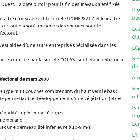
e Ouest. La date butoir pour la fin des travaux a été fixée
Pro
bas
e maître d’ouvrage est la société UGINE & ALZ et le maître
 a surtout élaboré un cahier des charges pour le
Les
fectoral.
éla
 est aidée d’une autre entreprise spécialisée dans les
Lég
Res
fois en interne par la société COLAS (sur l’étanchéité ou la
de 
.
Arr
réfectoral de mars 2000
Rec
 de type multicouches comprenant, du haut vers le bas :
olf
le permettant le développement d’une végétation (objet
Par
éabilité supérieur à 10-4 m/s
Pro
omembrane
Le
ec une perméabilité inférieure à 10-9 m/s
L’I