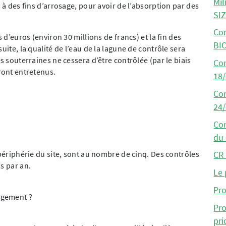
Mil
 à des fins d’arrosage, pour avoir de l’absorption par des
SIZ
Co
 d’euros (environ 30 millions de francs) et la fin des
BI
uite, la qualité de l’eau de la lagune de contrôle sera
s souterraines ne cessera d’être contrôlée (par le biais
Co
ront entretenus.
18
Co
24
Co
du
 périphérie du site, sont au nombre de cinq. Des contrôles
CR 
s par an.
Le 
Pro
agement ?
Pr
pri